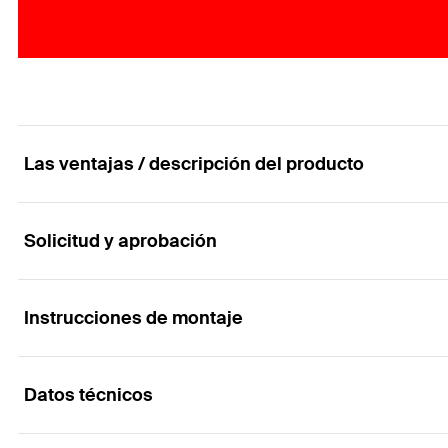
Las ventajas / descripción del producto
Solicitud y aprobación
Cepillo para una limpieza de sujeción de perfora
Ventajas
Instrucciones de montaje
Aplicaciones
Los cepillos de acero BS con cerdas de acero inoxid
Datos técnicos
Limpieza de perforaciones
Funcionalidad
Dependiendo del procedimiento de limpieza necesario