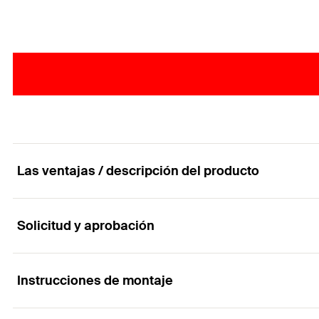
Las ventajas / descripción del producto
Solicitud y aprobación
El tornillo económico especial para instalación 
Ventajas
Instrucciones de montaje
Aplicaciones