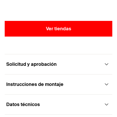
Ver tiendas
Solicitud y aprobación
Instrucciones de montaje
Aplicaciones
Datos técnicos
Para tornillos FFS para marcos de ventanas con
Funcionalidad
cabeza plana