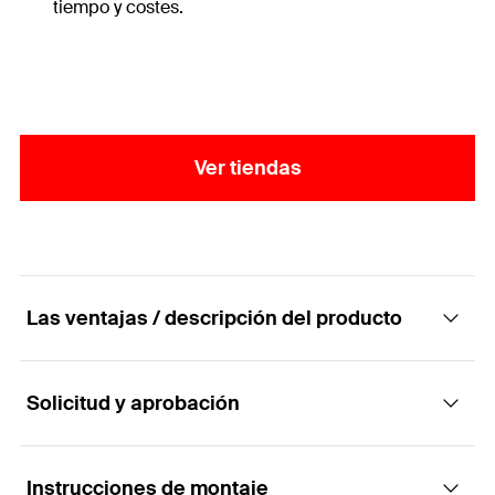
tiempo y costes.
Ver tiendas
Las ventajas / descripción del producto
Solicitud y aprobación
El soporte de aislamiento de metal, de
protección contra incendios probada, para
tableros aislantes ignífugos
Instrucciones de montaje