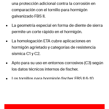
una protección adicional contra la corrosión en
comparación con el tornillo para hormigón
galvanizado FBS II.
La geometría especial en forma de diente de sierra
permite un corte rápido en el hormigón.
La homologación ETA cubre aplicaciones en
hormigón agrietado y categorías de resistencia
sísmica C1 y C2.
Apto para su uso en entornos corrosivos (C3) según
los datos técnicos internos de fischer.
Los tornillos para hormigón fischer FBS II 6-10
ofrecen la innovadora posibilidad de una aplicación
conforme a la ETA en mampostería. Esto garantiza
una alta seguridad no solo en hormigón, sino
también en muchas otras aplicaciones en otros