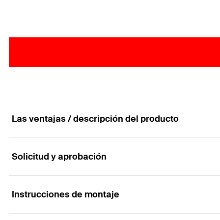
Las ventajas / descripción del producto
Solicitud y aprobación
El tornillo para hormigón de alto rendimiento qu
Ventajas
Instrucciones de montaje
Aplicaciones