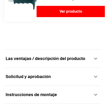
Ver producto
Las ventajas / descripción del producto
Solicitud y aprobación
El sistema de fijación con la máxima
seguridad en hormigón fisurado
Instrucciones de montaje
Aplicaciones
Ventajas