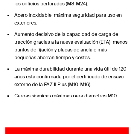
los orificios perforados (M8-M24).
Acero inoxidable: máxima seguridad para uso en
exteriores.
Aumento decisivo de la capacidad de carga de
tracción gracias a la nueva evaluación (ETA): menos
puntos de fijación y placas de anclaje más
pequeñas ahorran tiempo y costes.
La máxima durabilidad durante una vida útil de 120
años está confirmada por el certificado de ensayo
externo de la FAZ II Plus (M10-M16).
Cargas sísmicas máximas para diámetros M10-
M24 con y sin el uso del disco de relleno FFD.
Ajuste milimétrico a las cargas gracias a las
profundidades de anclaje variables.