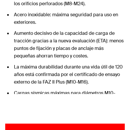
los orificios perforados (M8-M24).
Acero inoxidable: máxima seguridad para uso en
exteriores.
Aumento decisivo de la capacidad de carga de
tracción gracias a la nueva evaluación (ETA): menos
puntos de fijación y placas de anclaje más
pequeñas ahorran tiempo y costes.
La máxima durabilidad durante una vida útil de 120
años está confirmada por el certificado de ensayo
externo de la FAZ II Plus (M10-M16).
Cargas sísmicas máximas para diámetros M10-
M24 con y sin el uso del disco de relleno FFD.
Ajuste milimétrico a las cargas gracias a las
profundidades de anclaje variables.