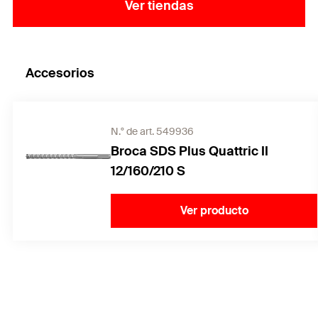
La tuerca ciega se incluye en la evaluación ETA y es
Ver tiendas
ideal para aplicaciones arquitectónicas
sofisticadas.
Gracias a su forma cerrada, la versión con tuerca
Accesorios
ciega garantiza una instalación sin accidentes.
N.° de art. 549936
Broca SDS Plus Quattric II
12/160/210 S
Ver producto