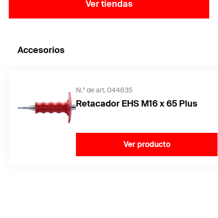
correcta no debe aplicarse ningún par de apriete
Ver tiendas
en el tornillo o en la varilla roscada.
Accesorios
N.° de art. 044635
Retacador EHS M16 x 65 Plus
Ver producto