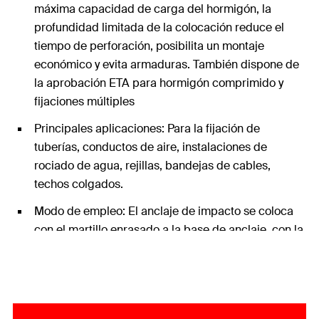
máxima capacidad de carga del hormigón, la
profundidad limitada de la colocación reduce el
tiempo de perforación, posibilita un montaje
económico y evita armaduras. También dispone de
la aprobación ETA para hormigón comprimido y
fijaciones múltiples
Principales aplicaciones: Para la fijación de
tuberías, conductos de aire, instalaciones de
rociado de agua, rejillas, bandejas de cables,
techos colgados.
Modo de empleo: El anclaje de impacto se coloca
con el martillo enrasado a la base de anclaje, con la
herramienta de percusión EHS Plus o el útil de
golpeo a máquina EMS, el manguito se expande al
clavar el pasador en el interior, arriostrándose
contra la pared de la perforación. Para la expansión